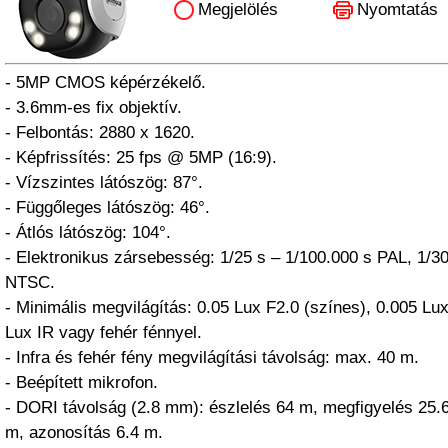
Megjelölés
Nyomtatás
- 5MP CMOS képérzékelő.
- 3.6mm-es fix objektív.
- Felbontás: 2880 x 1620.
- Képfrissítés: 25 fps @ 5MP (16:9).
- Vízszintes látószög: 87°.
- Függőleges látószög: 46°.
- Átlós látószög: 104°.
- Elektronikus zársebesség: 1/25 s – 1/100.000 s PAL, 1/30
NTSC.
- Minimális megvilágítás: 0.05 Lux F2.0 (színes), 0.005 Lux
Lux IR vagy fehér fénnyel.
- Infra és fehér fény megvilágítási távolság: max. 40 m.
- Beépített mikrofon.
- DORI távolság (2.8 mm): észlelés 64 m, megfigyelés 25.6
m, azonosítás 6.4 m.