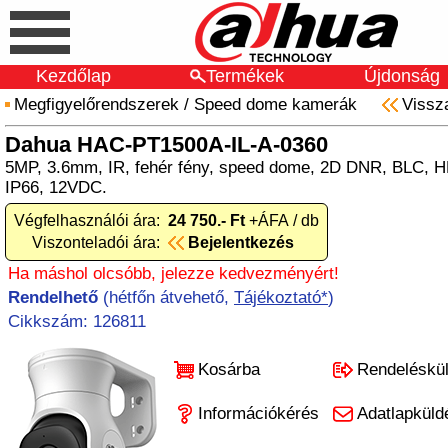
Kezdőlap
Termékek
Újdonság
Megfigyelőrendszerek
/
Speed dome kamerák
Vissz
Dahua HAC-PT1500A-IL-A-0360
5MP, 3.6mm, IR, fehér fény, speed dome, 2D DNR, BLC, 
IP66, 12VDC.
Végfelhasználói ára:
24 750.- Ft
+ÁFA / db
Viszonteladói ára:
Bejelentkezés
Ha máshol olcsóbb, jelezze kedvezményért!
Rendelhető
(hétfőn átvehető,
Tájékoztató*
)
Cikkszám: 126811
Kosárba
Rendeléskü
Információkérés
Adatlapküld