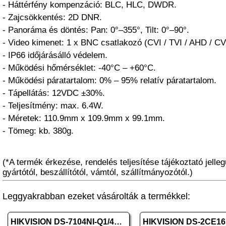
- Háttérfény kompenzáció: BLC, HLC, DWDR.
- Zajcsökkentés: 2D DNR.
- Panoráma és döntés: Pan: 0°–355°, Tilt: 0°–90°.
- Video kimenet: 1 x BNC csatlakozó (CVI / TVI / AHD / C
- IP66 időjárásálló védelem.
- Működési hőmérséklet: -40°C – +60°C.
- Működési páratartalom: 0% – 95% relatív páratartalom.
- Tápellátás: 12VDC ±30%.
- Teljesítmény: max. 6.4W.
- Méretek: 110.9mm x 109.9mm x 99.1mm.
- Tömeg: kb. 380g.
(*A termék érkezése, rendelés teljesítése tájékoztató jelleg
gyártótól, beszállítótól, vámtól, szállítmányozótól.)
Leggyakrabban ezeket vásárolták a termékkel:
HIKVISION DS-7104NI-Q1/4P/M